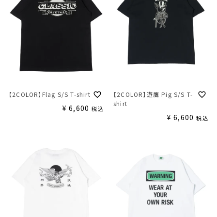
【2COLOR】Flag S/S T-shirt
【2COLOR】遊鷹 Pig S/S T-
shirt
¥
6,600
税込
¥
6,600
税込