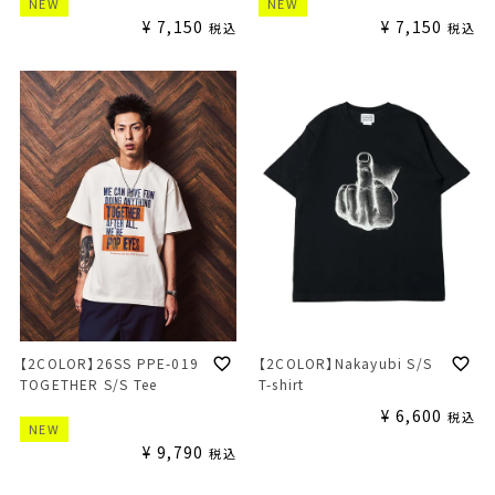
NEW
NEW
¥
7,150
¥
7,150
税込
税込
【2COLOR】Nakayubi S/S
【2COLOR】26SS PPE-019
T-shirt
TOGETHER S/S Tee
¥
6,600
税込
NEW
¥
9,790
税込