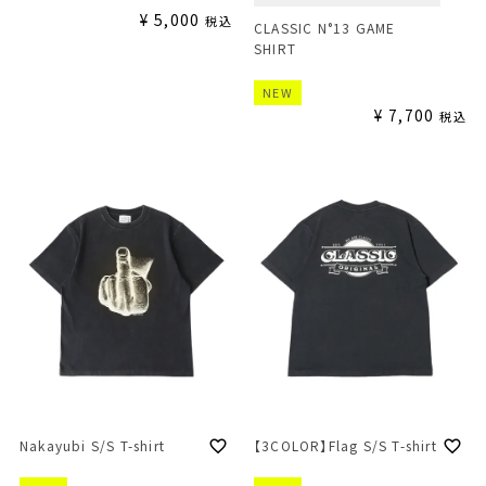
¥
5,000
税込
CLASSIC N°13 GAME
SHIRT
NEW
¥
7,700
税込
【3COLOR】Flag S/S T-shirt
Nakayubi S/S T-shirt