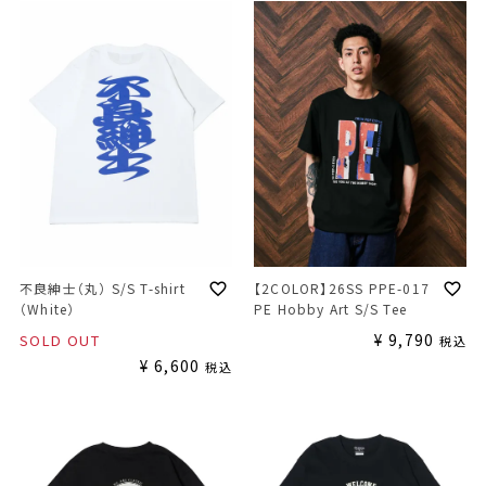
不良紳士（丸） S/S T-shirt
【2COLOR】26SS PPE-017
（White）
PE Hobby Art S/S Tee
¥
9,790
SOLD OUT
税込
¥
6,600
税込