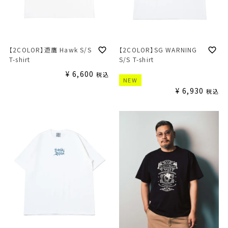
【2COLOR】遊鷹 Hawk S/S
【2COLOR】SG WARNING
T-shirt
S/S T-shirt
¥
6,600
税込
NEW
¥
6,930
税込