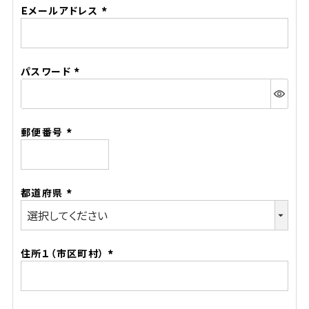
Ｅメールアドレス
(必
須)
パスワード
(必
須)
郵便番号
(必
須)
都道府県
(必
須)
住所１（市区町村）
(必
須)