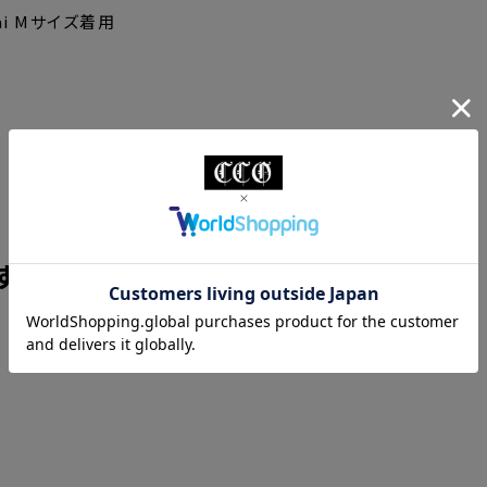
idai Mサイズ着用
S
M
L
XL
XXL
cm
68cm
72cm
75cm
80cm
cm
46cm
50cm
55cm
59cm
すめ
cm
52cm
55cm
60cm
65cm
cm
22cm
22cm
23cm
25cm