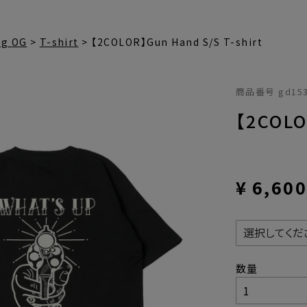
ng OG
T-shirt
【2COLOR】Gun Hand S/S T-shirt
商品番号
gd15
【2COLO
¥
6,60