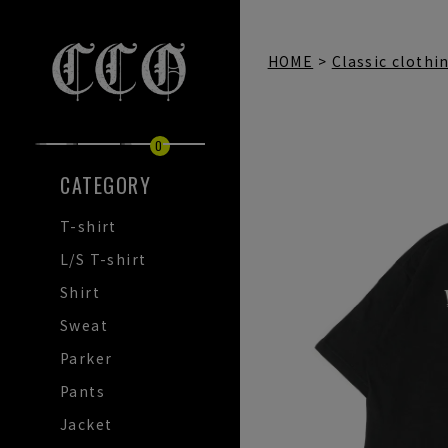
HOME
Classic clothi
0
CATEGORY
T-shirt
L/S T-shirt
Shirt
Sweat
Parker
Pants
Jacket