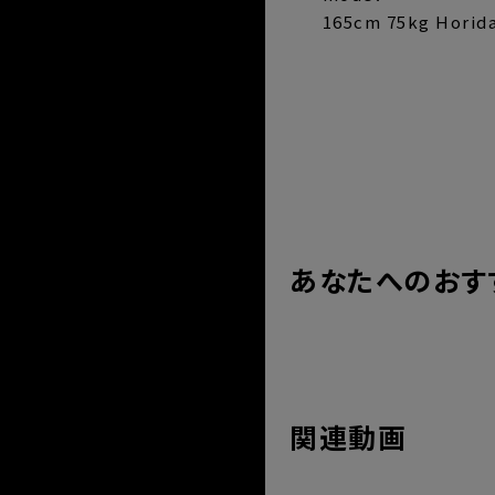
165cm 75kg Hor
サイズ
着丈
63
肩幅
42
あなたへのおす
身幅
47
袖丈
18
関連動画