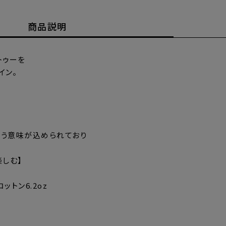
商品説明
トゥーを
イン。
いう意味が込められており
楽しむ】
ットン6.2oz