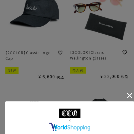
【3COLOR】Classic
【2COLOR】Classic Logo
Wellington glasses
Cap
再入荷
NEW
¥
22,000
¥
6,600
税込
税込