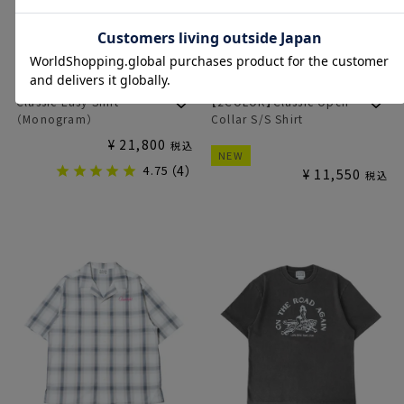
【2COLOR】Classic Open
Classic Easy Shirt
Collar S/S Shirt
（Monogram）
¥
21,800
税込
NEW
4.75
（4）
¥
11,550
税込