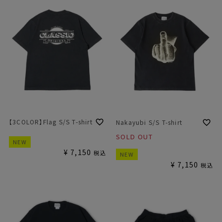
【3COLOR】Flag S/S T-shirt
Nakayubi S/S T-shirt
SOLD OUT
NEW
¥
7,150
税込
NEW
¥
7,150
税込