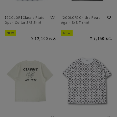
【2COLOR】Classic Plaid
【2COLOR】On the Road
Open Collar S/S Shirt
Again S/S T-shirt
NEW
NEW
¥
12,100
¥
7,150
税込
税込