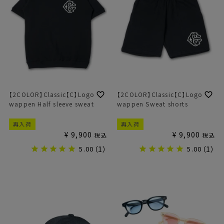
【2COLOR】Classic【C】Logo
【2COLOR】Classic【C】Logo
wappen Half sleeve sweat
wappen Sweat shorts
再入荷
再入荷
¥
9,900
¥
9,900
税込
税込
5.00
（1）
5.00
（1）