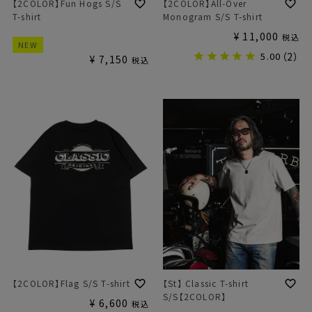
【2COLOR】Fun Hogs S/S
【2COLOR】All-Over
T-shirt
Monogram S/S T-shirt
¥
11,000
税込
NEW
5.00
（2）
¥
7,150
税込
【2COLOR】Flag S/S T-shirt
【St】 Classic T-shirt
S/S【2COLOR】
¥
6,600
税込