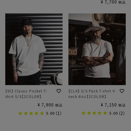
¥
7,700
税込
【CLA】 S/S Pack T-shirt V-
【St】 Classic Pocket T-
neck ６oz【2COLOR】
shirt S/S【2COLOR】
¥
7,150
¥
7,900
税込
税込
5.00
（2）
5.00
（1）