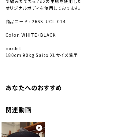
で編みたてた6.7ozの生地を使用した
オリジナルボディを使用しております。
商品コード : 26SS-UCL-014
Color：WHITE・BLACK
model
180cm 90kg Saito XLサイズ着用
あなたへのおすすめ
サイズ
M
L
XL
肩幅
48cm
51cm
54cm
身幅
54cm
57cm
60cm
関連動画
着丈
68cm
70cm
72cm
袖丈
22cm
23cm
24cm