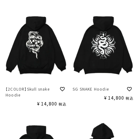
【2COLOR】Skull snake
SG SNAKE Hoodie
Hoodie
¥
14,800
税込
¥
14,800
税込