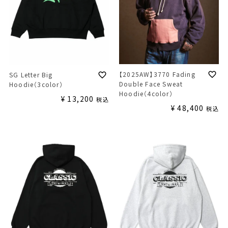
【2025AW】3770 Fading
SG Letter Big
Double Face Sweat
Hoodie（3color）
Hoodie（4color）
¥
13,200
税込
¥
48,400
税込