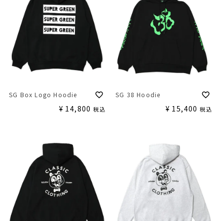
SG Box Logo Hoodie
SG 38 Hoodie
¥
14,800
¥
15,400
税込
税込