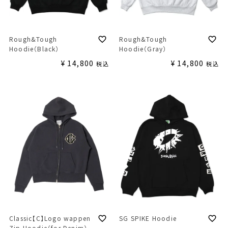
Rough&Tough
Rough&Tough
Hoodie（Black）
Hoodie（Gray）
¥
14,800
¥
14,800
税込
税込
Classic【C】Logo wappen
SG SPIKE Hoodie
Zip Hoodie（for Denim）