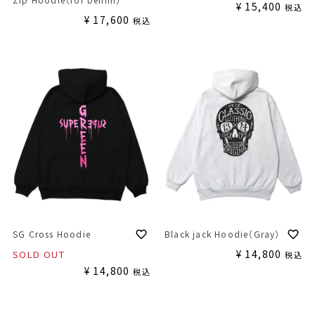
¥
15,400
税込
¥
17,600
税込
SG Cross Hoodie
Black jack Hoodie（Gray）
¥
14,800
SOLD OUT
税込
¥
14,800
税込