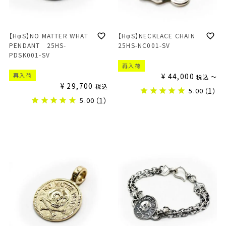
【HφS】NO MATTER WHAT
【HφS】NECKLACE CHAIN
PENDANT 25HS-
25HS-NC001-SV
PDSK001-SV
再入荷
再入荷
¥
44,000
税込
〜
¥
29,700
税込
5.00
（1）
5.00
（1）