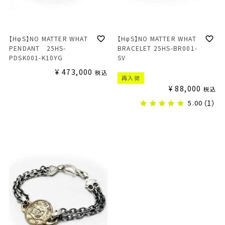
【HφS】NO MATTER WHAT
【HφS】NO MATTER WHAT
PENDANT 25HS-
BRACELET 25HS-BR001-
PDSK001-K10YG
SV
¥
473,000
税込
再入荷
¥
88,000
税込
5.00
（1）