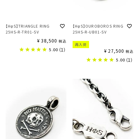
【HφS】TRIANGLE RING
【HφS】OUROBOROS RING
25HS-R-TR01-SV
25HS-R-UB01-SV
¥
38,500
税込
再入荷
5.00
（1）
¥
27,500
税込
5.00
（1）