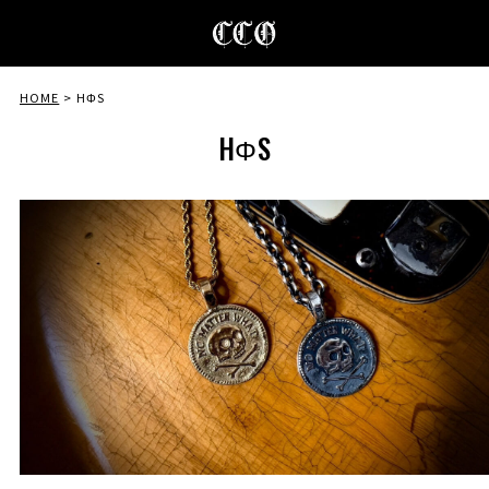
HOME
HΦS
HΦS