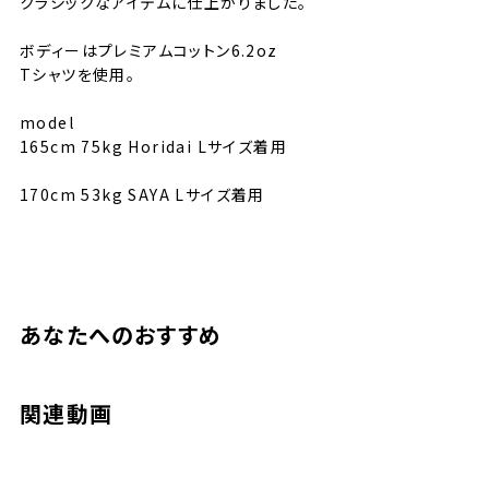
クラシックなアイテムに仕上がりました。
ボディーはプレミアムコットン6.2oz
Tシャツを使用。
model
165cm 75kg Horidai Lサイズ着用
170cm 53kg SAYA Lサイズ着用
あなたへのおすすめ
サイズ
S
M
L
XL
XXL
着丈
63cm
68cm
72cm
75cm
80cm
関連動画
肩幅
42cm
46cm
50cm
55cm
59cm
身幅
47cm
52cm
55cm
60cm
65cm
袖丈
18cm
22cm
22cm
23cm
25cm