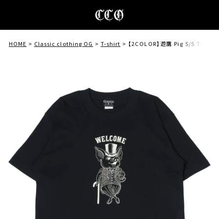
HOME
Classic clothing OG
T-shirt
【2COLOR】遊鷹 Pig S/S T-shirt