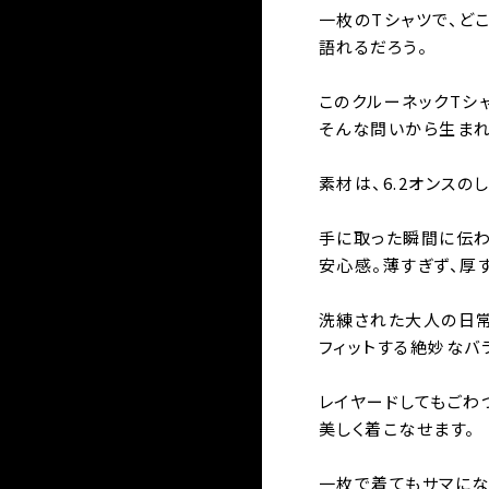
一枚のTシャツで、どこ
語れるだろう。
このクルーネックTシ
そんな問いから生まれ
素材は、6.2オンスの
手に取った瞬間に伝わ
安心感。薄すぎず、厚
洗練された大人の日常
フィットする絶妙なバ
レイヤードしてもごわ
美しく着こなせます。
一枚で着てもサマにな