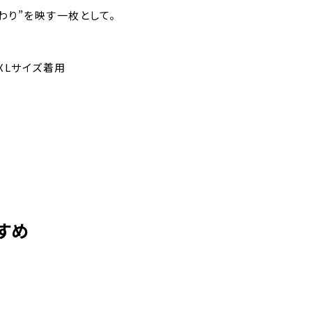
わり”を映す一枚として。
to XLサイズ着用
M
L
XL
XXL
69cm
71cm
73cm
75cm
すめ
44m
48cm
52cm
56cm
50cm
54cm
58cm
62cm
21cm
22cm
23cm
24cm