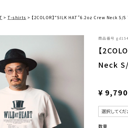
T
T-shirts
【2COLOR】”SILK HAT”6.2oz Crew Neck S/S
商品番号
gd15
【2COLO
Neck S
¥
9,79