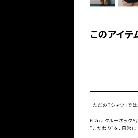
このアイテ
「ただのTシャツ」で
6.2oz クルーネック
“こだわり”を、日常に