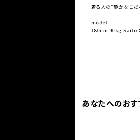
着る人の“静かなこだ
model
180cm 90kg Sai
サイズ
着丈
あなたへのおす
肩幅
身幅
袖丈