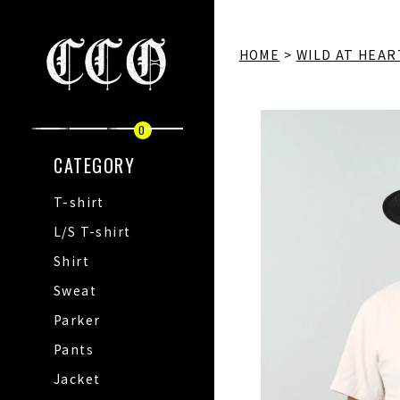
HOME
WILD AT HEAR
0
CATEGORY
T-shirt
L/S T-shirt
Shirt
Sweat
Parker
Pants
Jacket