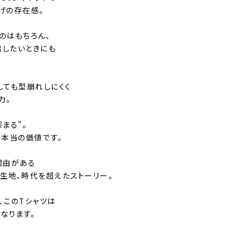
げの存在感。
のはもちろん、
出したいときにも
しても型崩れしにくく
力。
まる”。
の本当の価値です。
理由がある
生地、時代を超えたストーリー。
、このTシャツは
なります。