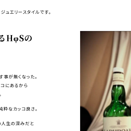
ジュエリースタイルです。
るHφSの
す事が無くなった。
ココにあるから
。
純粋なカッコ良さ。
の人生の深みだと