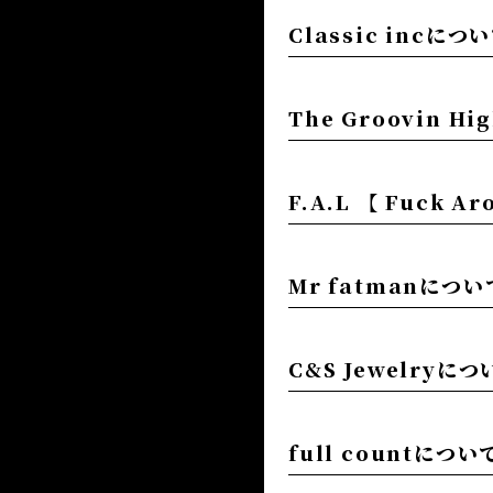
Classic incにつ
The Groovin H
F.A.L 【 Fuck Ar
Mr fatmanについ
C&S Jewelryにつ
full countについ