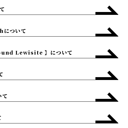
いて
ighについて
ound Lewisite 】
について
て
いて
て