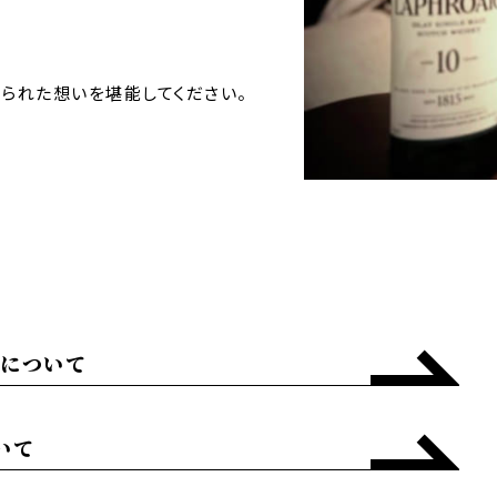
。
られた想いを堪能してください。
ngについて
ついて