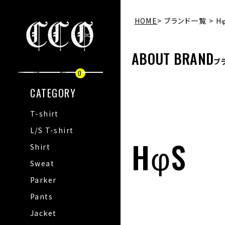
HOME
ブランド一覧
H
ABOUT BRAND
ブ
0
CATEGORY
T-shirt
L/S T-shirt
HφS
Shirt
Sweat
Parker
Pants
Jacket