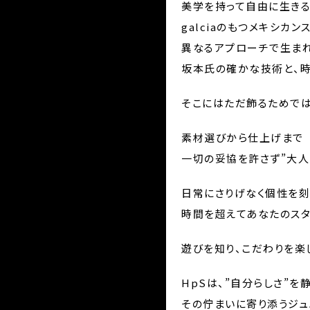
美学を持って自由に生きる
galciaのもつメキシカン
異なるアプローチで生ま
坂本氏の確かな技術と、
そこにはただ飾るためでは
素材選びから仕上げまで
一切の妥協を許さず”大人
日常にさりげなく個性を
時間を超えてあなたのスタ
遊びを知り、こだわりを楽
HpSは、”自分らしさ”を
その佇まいに寄り添うジュ