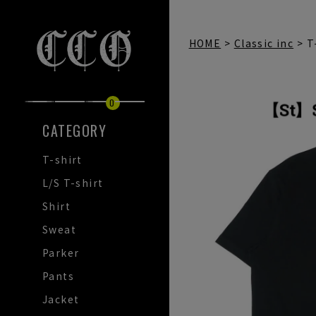
HOME
Classic inc
T
0
CATEGORY
T-shirt
L/S T-shirt
Shirt
Sweat
Parker
Pants
Jacket