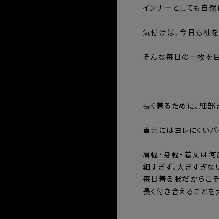
インナーとしても自然
気付けば、今日も袖を
そんな毎日の一枚を目
⸻
長く着るために、細部
首元にはヨレにくいバ
肩幅・身幅・着丈は何
細すぎず、大きすぎな
毎日着る服だからこそ
長く付き合えることを
⸻