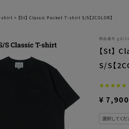
-shirt
【St】 Classic Pocket T-shirt S/S【2COLOR】
商品番号
gd15
【St】 Cl
S/S【2C
¥
7,90