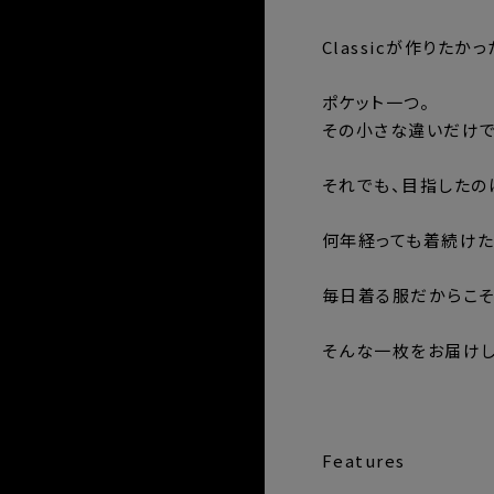
Classicが作りたか
ポケット一つ。
その小さな違いだけで
それでも、目指したの
何年経っても着続けた
毎日着る服だからこそ
そんな一枚をお届けし
⸻
Features