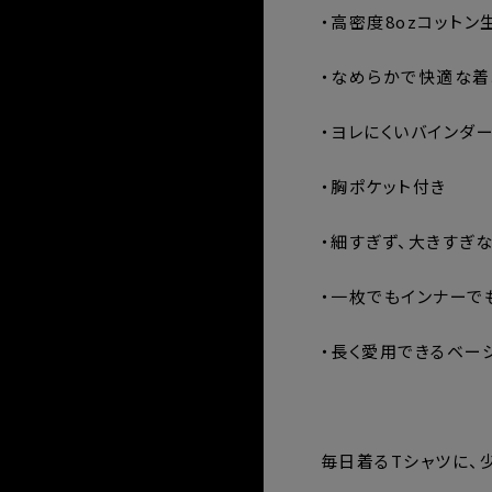
・高密度8ozコットン
・なめらかで快適な
・ヨレにくいバインダ
・胸ポケット付き
・細すぎず、大きすぎ
・一枚でもインナーで
・長く愛用できるベー
⸻
毎日着るTシャツに、