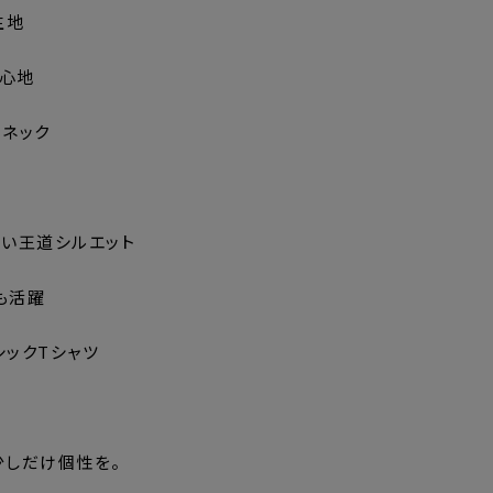
生地
着心地
ーネック
ない王道シルエット
も活躍
シックTシャツ
少しだけ個性を。