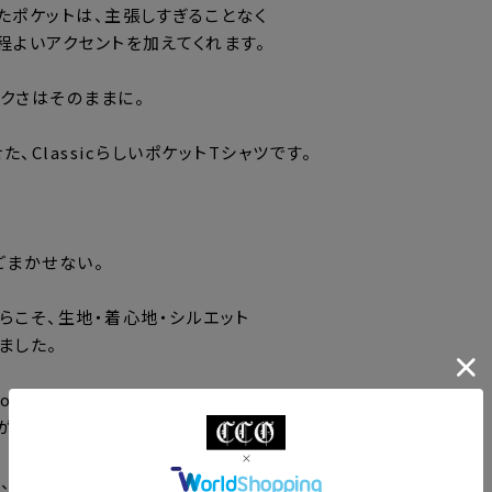
たポケットは、主張しすぎることなく
程よいアクセントを加えてくれます。
クさはそのままに。
、ClassicらしいポケットTシャツです。
ごまかせない。
らこそ、生地・着心地・シルエット
ました。
ozコットンは
がありながら、なめらかな肌触り。
、シャツやジャケットの