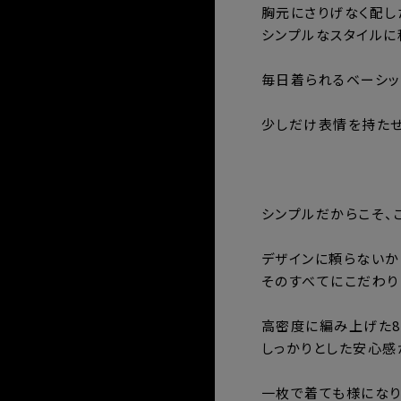
胸元にさりげなく配し
シンプルなスタイルに
毎日着られるベーシッ
少しだけ表情を持たせた
⸻
シンプルだからこそ、
デザインに頼らないか
そのすべてにこだわり
高密度に編み上げた8
しっかりとした安心感
一枚で着ても様になり