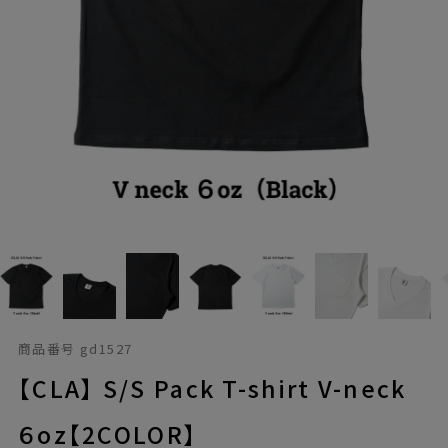
商品番号
gd1527
【CLA】 S/S Pack T-shirt V-neck
６oz【2COLOR】