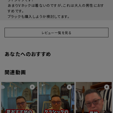
着丈
66cm
69cm
72cm
75cm
78cm
あまりVネックは着ないのですが、これは大人の男性におす
肩幅
40cm
44cm
48cm
52cm
56cm
すめです。

身幅
46cm
50cm
54cm
58cm
62cm
ブラックも購入しようか検討してます。

袖丈
20cm
21cm
22cm
23cm
24cm
ありがとうございました！！
レビュー一覧を見る
ニケ
44
購入者
あなたへのおすすめ
非公開
投稿日
2026/06/11
関連動画
白に続き黒も追加購入しました。

このパックT着たら他のは着れません。再入荷したら他のオ
ンスも追加購入予定です。