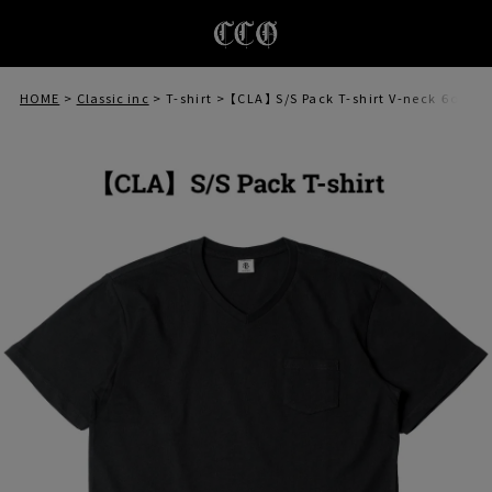
HOME
Classic inc
T-shirt
【CLA】 S/S Pack T-shirt V-neck ６oz【