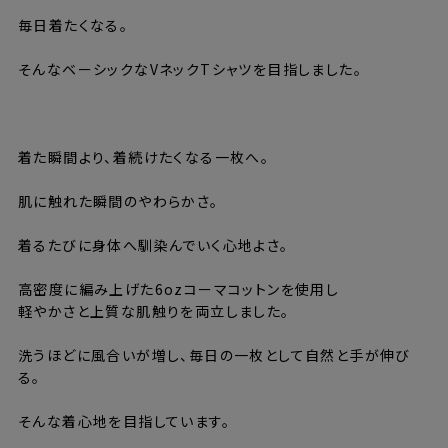
毎日着たくなる。
そんなベーシックなVネックTシャツを目指しました。
⸻
着た瞬間より、着続けたくなる一枚へ。
肌に触れた瞬間のやわらかさ。
着るたびに身体へ馴染んでいく心地よさ。
高密度に編み上げた6ozコーマコットンを使用し
軽やかさと上質な肌触りを両立しました。
洗うほどに風合いが増し、毎日の一枚として自然と手が伸び
る。
そんな着心地を目指しています。