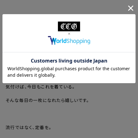
⸻
一枚でも、インナーでも。
浅めに設計したVネックは、一枚で着ても上品な印象に。
シャツやジャケットのインナーとしても首元が美しく収まり
スタイルを選びません。
肩幅・身幅・着丈も何度も調整を重ね
細すぎず、大きすぎないシルエットに仕上げました。
気付けば、今日もこれを着ている。
そんな毎日の一枚になれたら嬉しいです。
⸻
流行ではなく、定番を。