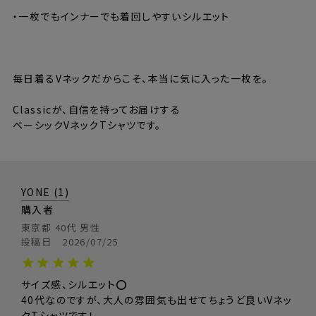
・一枚でもインナーでも着回しやすいシルエット
⸻
毎日着るVネックだからこそ、本当に気に入った一枚を。
Classicが、自信を持ってお届けする
ベーシックVネックTシャツです。
YONE
1
購入者
東京都
40代
男性
投稿日
2026/07/25
サイズ感、シルエット⭕️

40代なのですが、大人の雰囲気も出せてちょうど良いVネッ
サイズ
S
M
L
XL
XXL
クTシャツです！
