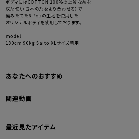
ボディにはCOTTON 100%の上質な糸を
双糸使い（2本の糸をより合わせる）で
編みたてた6.7ozの生地を使用した
オリジナルボディを使用しております。
model
180cm 90kg Saito XLサイズ着用
あなたへのおすすめ
サイズ
M
L
XL
関連動画
着丈
68cm
70cm
72cm
肩幅
50m
52cm
55cm
身幅
54cm
57cm
62cm
袖丈
22cm
23cm
24cm
最近見たアイテム