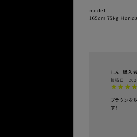
model
165cm 75kg Hori
サイズ
総丈
しん
購入
ウエスト
ヒップ
投稿日
202
股下
ブラウンを
す！