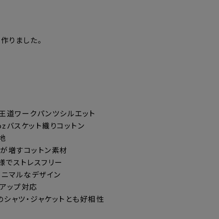
作りました。
い王道ワークパンツシルエット
9ozバスケット織りコットン
地
いが増すコットン素材
仕様でストレスフリー
ミニマルなデザイン
ットアップ対応
thingのシャツ・ジャケットとも好相性