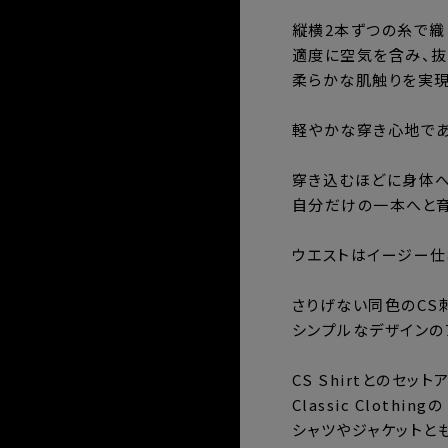
縦横2本ずつの糸で織
適度に空気を含み、
柔らかな肌触りを実現
軽やかな穿き心地であ
穿き込むほどに身体
自分だけの一本へと育
ウエストはイージー仕
さりげない同色のCS
シンプルなデザインの
CS Shirtとのセッ
Classic Clothingの
シャツやジャケットと