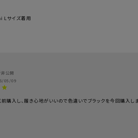
dai Lサイズ着用
S
M
L
XL
98cm
101.5cm
105cm
108.
者
71-81cm
75-85cm
79-89cm
83-9
非公開
6/05/09
104cm
108cm
112cm
116
71.5cm
74cm
76.5cm
79
以前購入し、履き心地がいいので色違いでブラックを今回購入しま