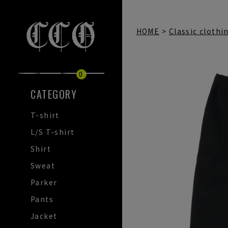
HOME
Classic clothi
0
CATEGORY
T-shirt
L/S T-shirt
Shirt
Sweat
Parker
Pants
Jacket