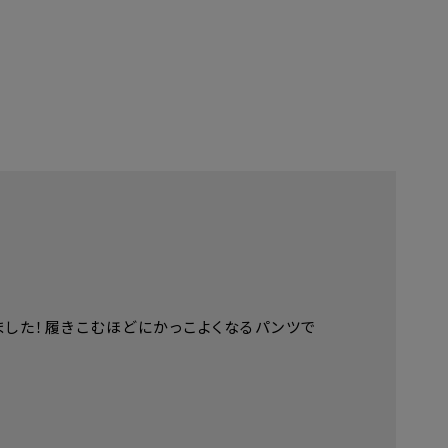
XXL
5cm
112cm
3cm
87-97cm
cm
120cm
cm
81.5cm
した！履きこむほどにかっこよくなるパンツで