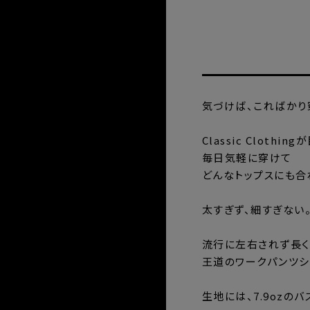
気づけば、こればかり
Classic Clothi
毎日気軽に穿けて
どんなトップスにも合
太すぎず、細すぎない
流行に左右されず長く
王道のワークパンツシ
生地には、7.9ozの