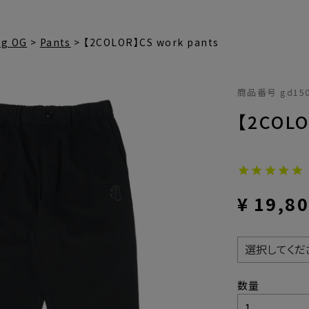
ng OG
Pants
【2COLOR】CS work pants
商品番号
gd15
【2COLO
¥
19,8