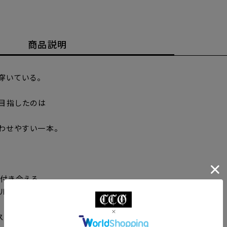
商品説明
穿いている。
ngが目指したのは
わせやすい一本。
。
付き合える
ルエットに仕上げました。
バスケット織りコットンを採用。