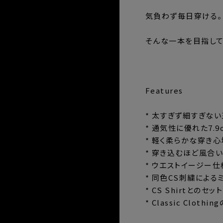
気負わず毎日穿ける。
そんな一本を目指して
⸻
Features
* 太すぎず細すぎな
* 通気性に優れた7.
* 軽く柔らかな穿き心
* 穿き込むほど風合
* ウエストイージー
* 同色CS刺繍による
* CS Shirtとのセ
* Classic Clo