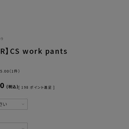
09
R】CS work pants
5.00
（1件）
00
税込
[
198
ポイント進呈 ]