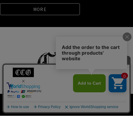
MORE
私たちについて
クラシックからのご挨拶
お知らせ一覧
0
ご利用ガイド
よくあるご質問
新規会員登録
検索
会員サービスについて
ブログ
お問い合わせ
プライバシーポリシー
特定商取引法に基づく表記
Pack T-shirt
大きめ
Ｖネック
ヴィンテージ
©Classic clothing All Rights Reserved.