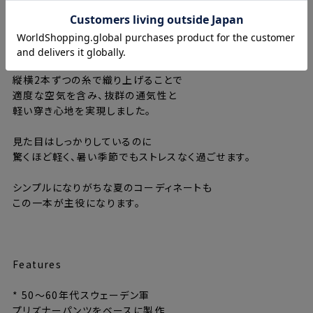
穿き込むほどに擦れや色落ちが加わり
自分だけの一本へと育っていきます。
生地には、7.9ozのバスケット織りコットンを採用。
縦横2本ずつの糸で織り上げることで
適度な空気を含み、抜群の通気性と
軽い穿き心地を実現しました。
見た目はしっかりしているのに
驚くほど軽く、暑い季節でもストレスなく過ごせます。
シンプルになりがちな夏のコーディネートも
この一本が主役になります。
⸻
Features
* 50〜60年代スウェーデン軍
プリズナーパンツをベースに製作