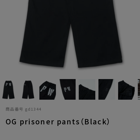
商品番号
gd1344
OG prisoner pants（Black）