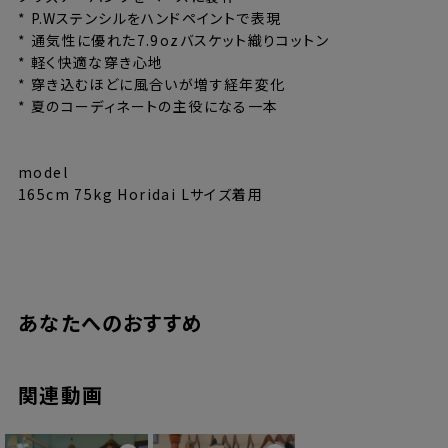
* P.Wステンシルをハンドペイントで表現
* 通気性に優れた7.9ozバスケット織りコットン
* 軽く快適な穿き心地
* 穿き込むほどに風合いが増す経年変化
* 夏のコーディネートの主役になる一本
model
165cm 75kg Horidai Lサイズ着用
あなたへのおすすめ
サイズ
S
M
L
XL
XXL
総丈
101.5
105
108.5
112
115.5
関連動画
ウエスト
71–76
75–80
81–86
85–90
89–94
ヒップ
115
119
123
127
131
股下
70
72.5
75
77.5
80