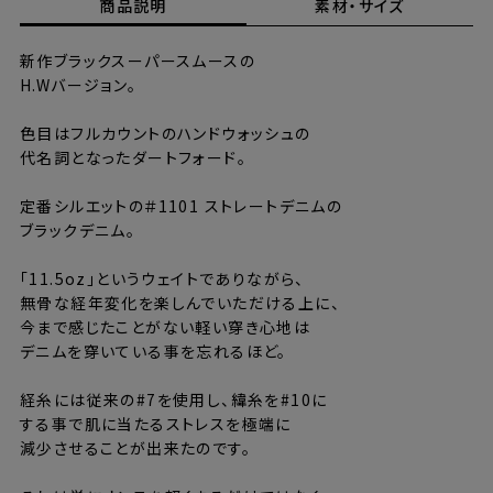
商品説明
素材・サイズ
新作ブラックスーパースムースの
H.Wバージョン。
色目はフルカウントのハンドウォッシュの
代名詞となったダートフォード。
定番シルエットの＃1101 ストレートデニムの
ブラックデニム。
「11.5oz」というウェイトでありながら、
無骨な経年変化を楽しんでいただける上に、
今まで感じたことがない軽い穿き心地は
デニムを穿いている事を忘れるほど。
経糸には従来の#7を使用し、緯糸を#10に
する事で肌に当たるストレスを極端に
減少させることが出来たのです。