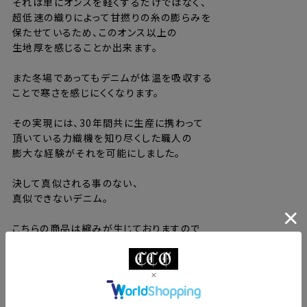
それは単にオンスを軽くするだけではなく、
超低速の織りによって甘撚りの糸の膨らみを
保たせているため、このオンス以上の
生地厚を感じることか出来ます。
また冬場であってもデニムが体温を吸収する
ことで寒さを感じにくくなります。
その実現には、30年間共に生産に携わって
頂いている力織機を知り尽くした職人の
膨大な経験がそれを可能にしました。
決して真似される事のない、
真似できないデニム。
こちらの商品は縮みが生じておりますので
いつものサイズよりワンサイズ上を
お選びください。
【Size Spec】