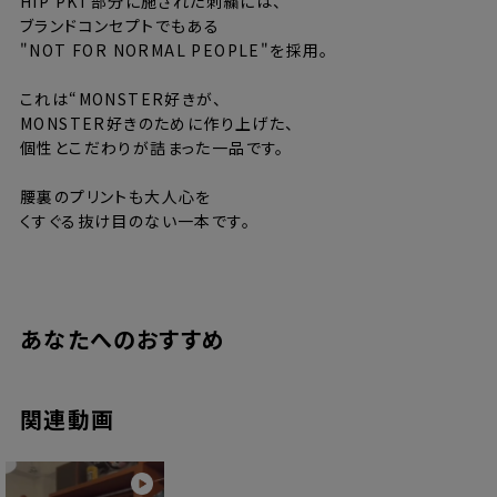
HIP PKT部分に施された刺繍には、
ブランドコンセプトでもある
"NOT FOR NORMAL PEOPLE"を採用。
これは“MONSTER好きが、
MONSTER好きのために作り上げた、
個性とこだわりが詰まった一品です。
腰裏のプリントも大人心を
くすぐる抜け目のない一本です。
あなたへのおすすめ
サイズ
W30
W32
W34
W36
W38
関連動画
ウエスト
82cm
88cm
92cm
96cm
100cm
股上
32cm
33cm
33cm
34cm
34cm
太腿幅
33cm
35cm
36cm
37cm
38cm
裾幅
23cm
24cm
25cm
26cm
27cm