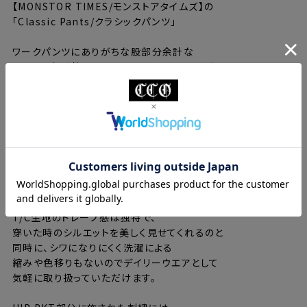
【MONSTOR TIMES/モンストアタイムズ】の
「Classic Pants/クラシックパンツ」
ワークパンツにありがちな股部分余計な
ゆとりを削ぎ落とすことで、スラックスのような
〈立った時に綺麗に見える〉
パンツに仕上げています。
通常そのような作りの場合に
妥協されがちな動き易さを確保するために
考え抜かれたシルエットは
最高の知識・技術・経験を持った
パタンナーとの試行錯誤の結晶でもあります。
T/C生地のドレープ感は独特で、
穿いた時のシルエットを美しく見せてくれるのと
同時に、シワになりにくく洗濯による
縮みや色移りもないのでデイリーウエアとして
気軽に取り扱っていただけます。