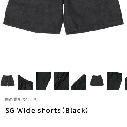
商品番号
gd1090
SG Wide shorts（Black）