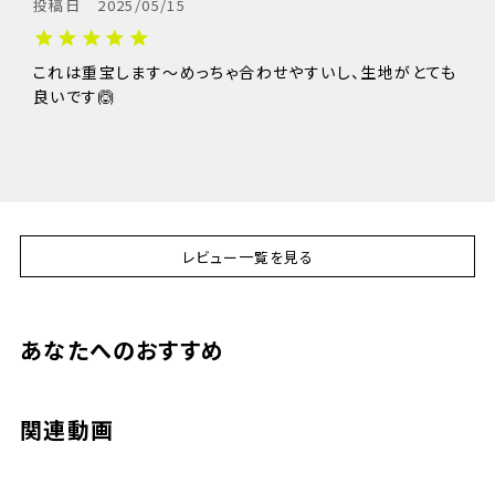
投稿日
2025/05/15
これは重宝します〜めっちゃ合わせやすいし、生地がとても
サイズ
M
L
XL
良いです🙆
総丈
51
52.5
54
ウエスト
78〜88
82〜92
86〜96
股上
30.5
31.5
32.5
股下
20
21
22
レビュー一覧を見る
あなたへのおすすめ
関連動画