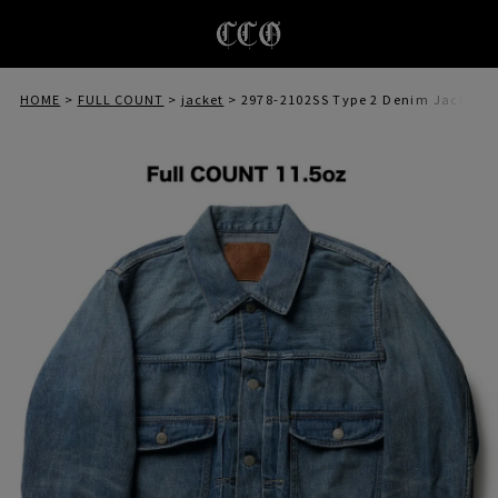
HOME
FULL COUNT
jacket
2978-2102SS Type 2 Denim Jacket "