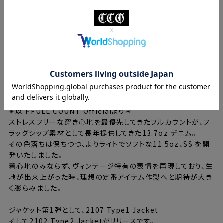
●サイズスペックは画像の最後にございます。
✴︎洗濯について
基本的にフルカウントのデニムは洗って育てるデニムです。汗を
かいたなと思ったら洗ってください。
彫だいの場合は少なめの洗剤で裏返し洗濯して、そのまま陰干
しをしております。
✴︎タンブラー乾燥（乾燥機）は絶対にしないでください。形が崩
れる原因となります。
✴︎以下FULL COUNT Officialより✴︎
ストレスフリーな穿き心地を最優先してきたフルカウントが、フ
ラッグシップ素材として長年提供してきた13.7oz デニム。
その色落ちは保ちつつ、よりライトでソフトな11.5oz、SS を開
発いたしました。
着心地のみならず、ヴィンテージ特有の表情を再現しており、生
地が出来上がった時、理想の定番アイテム作製へと期待が大き
く膨らみました。
ジャケット第1弾として、2107 Type1 Jacket
そして2102 Type2 Jacketがリリースです。