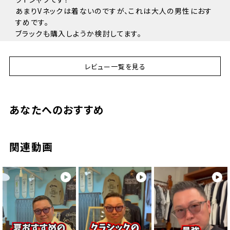
着丈
66cm
69cm
72cm
75cm
78cm
あまりVネックは着ないのですが、これは大人の男性におす
肩幅
40cm
44cm
48cm
52cm
56cm
すめです。

身幅
46cm
50cm
54cm
58cm
62cm
ブラックも購入しようか検討してます。

袖丈
20cm
21cm
22cm
23cm
24cm
ありがとうございました！！
レビュー一覧を見る
ニケ
46
購入者
あなたへのおすすめ
非公開
投稿日
2026/06/11
関連動画
白に続き黒も追加購入しました。

このパックT着たら他のは着れません。再入荷したら他のオ
ンスも追加購入予定です。