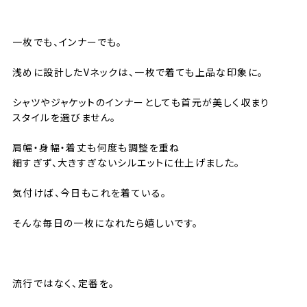
⸻
一枚でも、インナーでも。
浅めに設計したVネックは、一枚で着ても上品な印象に。
シャツやジャケットのインナーとしても首元が美しく収まり
スタイルを選びません。
肩幅・身幅・着丈も何度も調整を重ね
細すぎず、大きすぎないシルエットに仕上げました。
気付けば、今日もこれを着ている。
そんな毎日の一枚になれたら嬉しいです。
⸻
流行ではなく、定番を。