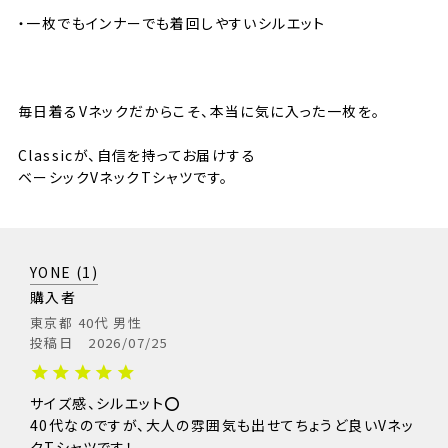
・一枚でもインナーでも着回しやすいシルエット
⸻
毎日着るVネックだからこそ、本当に気に入った一枚を。
Classicが、自信を持ってお届けする
ベーシックVネックTシャツです。
YONE
1
購入者
東京都
40代
男性
投稿日
2026/07/25
サイズ感、シルエット⭕️

40代なのですが、大人の雰囲気も出せてちょうど良いVネッ
サイズ
S
M
L
XL
XXL
クTシャツです！
