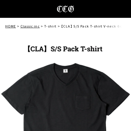
HOME
Classic inc
T-shirt
【CLA】 S/S Pack T-shirt V-neck ６oz【