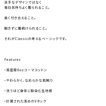
派手なデザインではなく
毎日気持ちよく着られること。
長く付き合えること。
飽きずに着続けられること。
それがClassicの考えるベーシックです。
⸻
Features
・高密度6ozコーマコットン
・やわらかく、なめらかな肌触り
・洗うほど身体に馴染む生地感
・計算された浅めのVネック