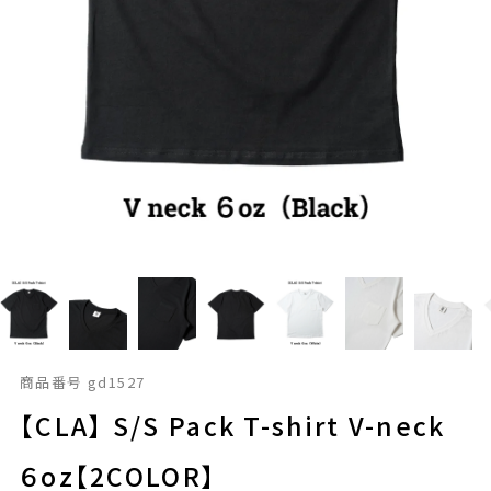
商品番号
gd1527
【CLA】 S/S Pack T-shirt V-neck
６oz【2COLOR】