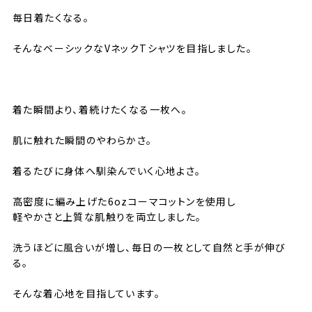
毎日着たくなる。
そんなベーシックなVネックTシャツを目指しました。
⸻
着た瞬間より、着続けたくなる一枚へ。
肌に触れた瞬間のやわらかさ。
着るたびに身体へ馴染んでいく心地よさ。
高密度に編み上げた6ozコーマコットンを使用し
軽やかさと上質な肌触りを両立しました。
洗うほどに風合いが増し、毎日の一枚として自然と手が伸び
る。
そんな着心地を目指しています。