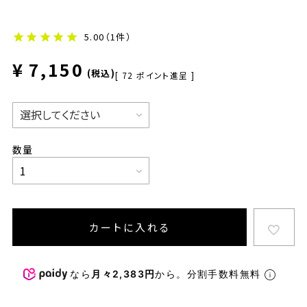
5.00
（1件）
¥
7,150
税込
[
72
ポイント進呈 ]
カートに入れる
なら
月々2,383円
から。分割手数料無料