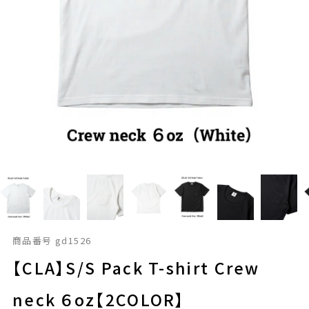
商品番号
gd1526
【CLA】S/S Pack T-shirt Crew
neck ６oz【2COLOR】