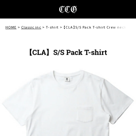
HOME
Classic inc
T-shirt
【CLA】S/S Pack T-shirt Crew neck ６o