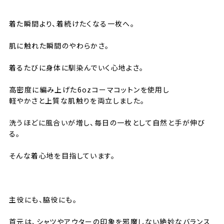
⸻
着た瞬間より、着続けたくなる一枚へ。
肌に触れた瞬間のやわらかさ。
着るたびに身体に馴染んでいく心地よさ。
高密度に編み上げた6ozコーマコットンを使用し
軽やかさと上質な肌触りを両立しました。
洗うほどに風合いが増し、毎日の一枚として自然と手が伸び
る。
そんな着心地を目指しています。
⸻
主役にも、脇役にも。
首元は、シャツやアウターの印象を邪魔しない絶妙なバランス