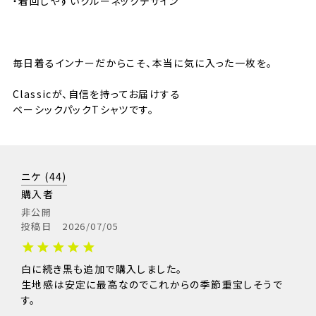
・着回しやすいクルーネックデザイン
⸻
毎日着るインナーだからこそ、本当に気に入った一枚を。
Classicが、自信を持ってお届けする
ベーシックパックTシャツです。
ニケ
44
購入者
非公開
投稿日
2026/07/05
白に続き黒も追加で購入しました。

生地感は安定に最高なのでこれからの季節重宝しそうで
サイズ
S
M
L
XL
XXL
す。
着丈
66cm
69cm
72cm
75cm
78cm