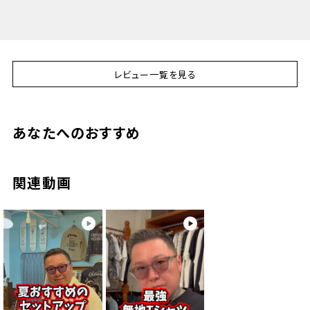
肩幅
40cm
44cm
48cm
52cm
56cm
身幅
46cm
50cm
54cm
58cm
62cm
袖丈
20cm
21cm
22cm
23cm
24cm
レビュー一覧を見る
あなたへのおすすめ
関連動画