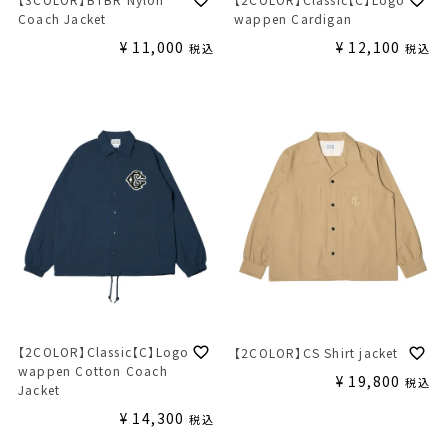
Coach Jacket
wappen Cardigan
¥
11,000
¥
12,100
税込
税込
【2COLOR】Classic【C】Logo
【2COLOR】CS Shirt jacket
wappen Cotton Coach
¥
19,800
税込
Jacket
¥
14,300
税込