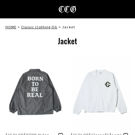
HOME
Classic clothing OG
Jacket
Jacket
【3COLOR】BTBR Nylon
【2COLOR】Classic【C】Logo