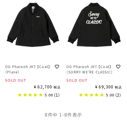
OG Pharaoh JKT 【Coat】
OG Pharaoh JKT 【Coat】
（Plane）
（SORRY WE'RE CLASSIC）
SOLD OUT
SOLD OUT
¥
62,700
¥
69,300
税込
税込
5.00
（1）
5.00
（2）
8
件中
1
-
8
件表示