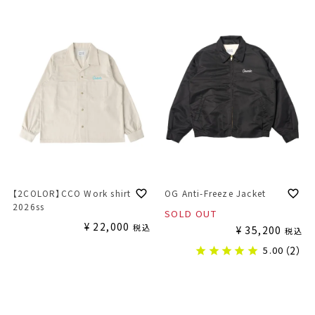
【2COLOR】CCO Work shirt
OG Anti-Freeze Jacket
2026ss
SOLD OUT
¥
22,000
税込
¥
35,200
税込
5.00
（2）