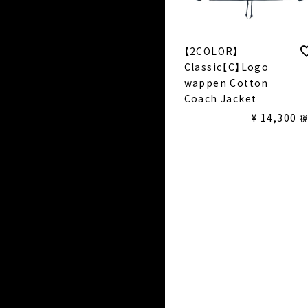
【2COLOR】
Classic【C】Logo
wappen Cotton
Coach Jacket
¥
14,300