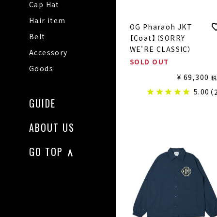
Cap Hat
Hair item
OG Pharaoh JKT
Belt
【Coat】（SORRY
WE'RE CLASSIC）
Accessory
SOLD OUT
Goods
¥
69,300
5.00
（
GUIDE
ABOUT US
GO TOP