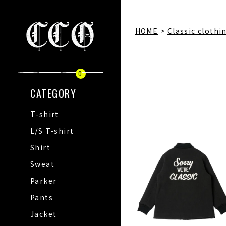
HOME
Classic clothi
0
CATEGORY
T-shirt
L/S T-shirt
Shirt
Sweat
Parker
Pants
Jacket