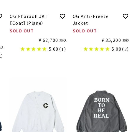
OG Pharaoh JKT
OG Anti-Freeze
【Coat】（Plane）
Jacket
SOLD OUT
SOLD OUT
¥
62,700
¥
35,200
税込
税込
税込
5.00
（1）
5.00
（2）
2）