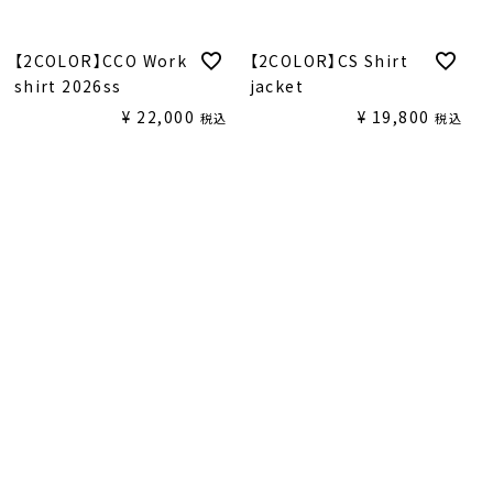
【2COLOR】CCO Work
【2COLOR】CS Shirt
shirt 2026ss
jacket
¥
22,000
¥
19,800
税込
税込