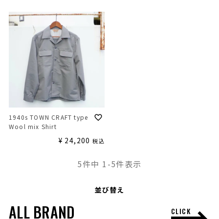
1940s TOWN CRAFT type
Wool mix Shirt
¥
24,200
税込
5
件中
1
-
5
件表示
並び替え
ALL BRAND
CLICK