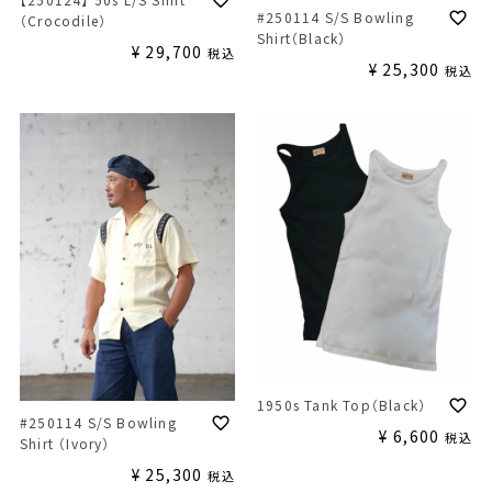
#250114 S/S Bowling
（Crocodile）
Shirt（Black）
¥
29,700
税込
¥
25,300
税込
1950s Tank Top（Black）
#250114 S/S Bowling
¥
6,600
税込
Shirt （Ivory）
¥
25,300
税込