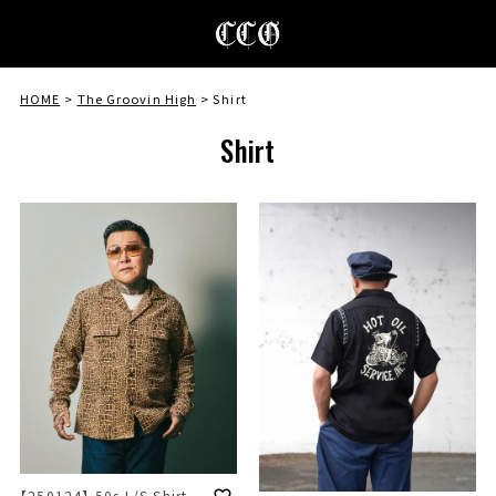
HOME
The Groovin High
Shirt
Shirt
【250124】 50s L/S Shirt